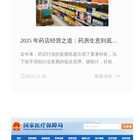
2025 年药店经营之道：药房生意到底应该怎么做？
近年来，药店行业的发展轨迹出现了显著转折，当
下似乎深陷行业发展的低谷泥潭。据统计，目前我
国医药零售门店数量已超七十万家，按照这样的规
2024-12-20
查看详情
模计算，平均每家门店服务的人数尚不足两千人。
众多业内专家据此预测，未来五年极有可能爆发大
规模闭店潮，预计将有二十多万家门店面临关闭，
唯有如此，医药零售行业才有望回归正常的盈利平
衡区间。