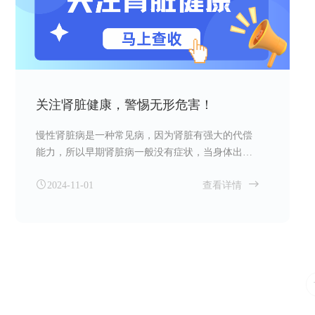
关注肾脏健康，警惕无形危害！
慢性肾脏病是一种常见病，因为肾脏有强大的代偿
能力，所以早期肾脏病一般没有症状，当身体出现
高血压、水肿、大量蛋白尿等表现时，往往病情较
2024-11-01
查看详情
重，失去早期治疗的机会，因此也被称为“无声的杀
手”。但实际上慢性肾脏病是可防可控的，所以早重
视、早检查、早治疗显得尤为重要。