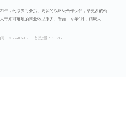
021年，药康夫将会携手更多的战略级合作伙伴，给更多的药
人带来可落地的商业转型服务。譬如，今年9月，药康夫与
东洛奥健康产业集团正式达成合作，依托药康夫的数字化研
技术和互联网医疗能力，加上洛奥健康产业集团在山东省的
间：2022-02-15
浏览量：41385
场布局，共同帮助“中小连锁和单体药店”实现产业数字化升
。