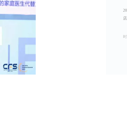
2
店
山
发
时
市
级