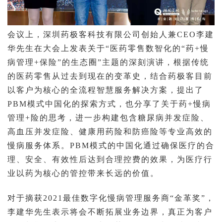
会议上，深圳药极客科技有限公司创始人兼
CEO
李建
华先生在大会上发表关于“
医药零售数智化的“药
+
慢
病管理
+
保险”的生态圈
”主
题的深刻演讲，根据传统
的医药零售从过去到现在的变革史，结合药极客目前
以客户为核心的全流程智慧服务解决方案，
提出了
PBM
模式中国化的探索方式
，也分享了关于药
+
慢病
管理
+
险的思考，
进一步构建包含糖尿病并发症险、
高血压并发症险、健康用药险和防癌险等专业高效的
慢病服务体系
。
PBM
模式的中国化通过确保医疗的合
理、安全、有效性后达到合理控费的效果，为医疗行
业以药为核心的管控带来长远的价值。
对于摘获
2021最佳数字化慢病管理服务商“金革奖”
，
李建华先生表示将会不断拓展业务边界，真正为客户