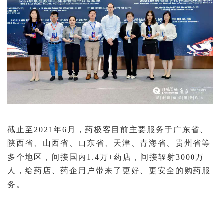
截止至
2021
年
6
月，药极客目前主要服务于广东省、
陕西省、山西省、山东省、天津、青海省、贵州省等
多个地区，间接国内
1.4
万
+
药店，间接辐射
3000
万
人
，
给
药店、药企用户带来了
更好
、
更安全的购药服
务
。